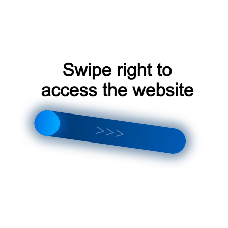
й вариант покупки
кве, необходимо учитывать несколько факторов. Во-
 ― официальный сайт, интернет-магазин или
хники.
жения от разных продавцов. Обратите внимание на
ра
ажно правильно его установить и обслуживать.
вку, но рекомендуется доверить эту задачу
ебя замену фильтров и чистку устройства.
ьную и эффективную работу бризера.
ознакомиться с отзывами других покупателей о бризере
лее полное представление о его работе и эффективности.